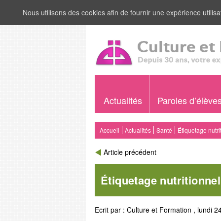
Nous utilisons des cookies afin de fournir une expérience utilisat
Actualités
Paroles d’élève
Accueil
Actualités
Santé
Étiquetage nutri
Article précédent
Étiquetage nutritionnel
Ecrit par :
Culture et Formation
,
lundi 2