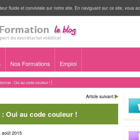
eur fluide et conviviale sur notre site. En naviguant sur ce site, vous ac
s
Nos Formations
Emploi
tionnel : Oui au code couleur !
Article suivant
 : Oui au code couleur !
4 août 2015