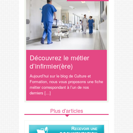
Découvrez le métier
d’infirmier(ère)
Aujourd’hui sur le blog de Culture et
Formation, nous vous proposons une fiche
métier correspondant à l’un de nos
derniers […]
Plus d'articles