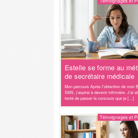
Témoignages et Po
Estelle se forme au mét
de secrétaire médicale
Mon parcours Après l’obtention de mon
SMS, j’aspirai à devenir infirmière. J’ai a
tenté de passer le concours que je […]
Témoignages et Po