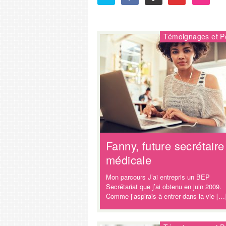
Témoignages et Po
Fanny, future secrétaire
médicale
Mon parcours J’ai entrepris un BEP
Secrétariat que j’ai obtenu en juin 2009.
Comme j’aspirais à entrer dans la vie […