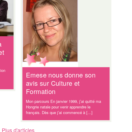
a
et
ion
Emese nous donne son
avis sur Culture et
Formation
Mon parcours En janvier 1999, j’ai quitté ma
Hongrie natale pour venir apprendre le
français. Dès que j’ai commencé à […]
Plus d'articles