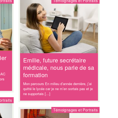
rtraits
Témoignages et Portraits
ier
Emilie, future secrétaire
médicale, nous parle de sa
formation
 BAC
lors
Mon parcours En milieu d’année dernière, j’ai
quitté le lycée car je ne m’en sortais pas et je
ne supportais […]
rtraits
Témoignages et Portraits