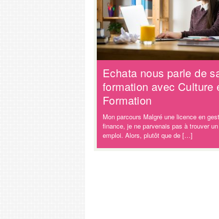
Echata nous parle de s
formation avec Culture 
Formation
Mon parcours Malgré une licence en gest
finance, je ne parvenais pas à trouver un
emploi. Alors, plutôt que de […]