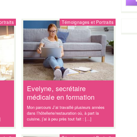
rtraits
Témoignages et Portraits
Evelyne, secrétaire
médicale en formation
Mon parcours J’ai travaillé plusieurs années
dans l’hôtellerie/restauration où, à part la
]
cuisine, j’ai à peu près tout fait : […]