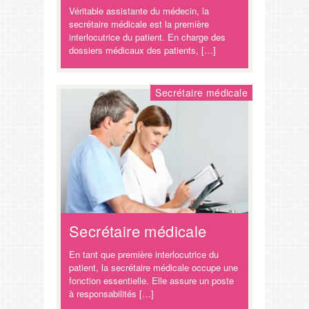
Véritable assistante du médecin, la
secrétaire médicale est la première
interlocutrice du patient. En charge des
dossiers médicaux des patients, […]
Secrétaire médicale
Secrétaire médicale
En tant que première interlocutrice du
patient, la secrétaire médicale occupe une
fonction essentielle. Elle assure un poste
à responsabilités […]