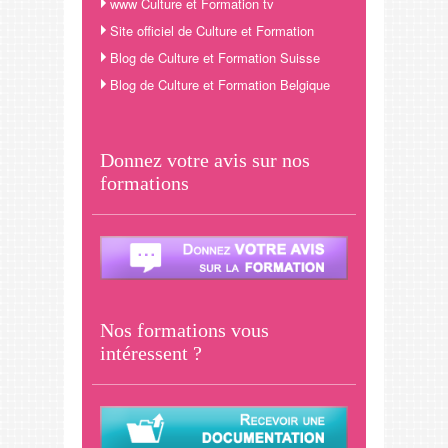
www Culture et Formation tv
Site officiel de Culture et Formation
Blog de Culture et Formation Suisse
Blog de Culture et Formation Belgique
Donnez votre avis sur nos
formations
Nos formations vous
intéressent ?