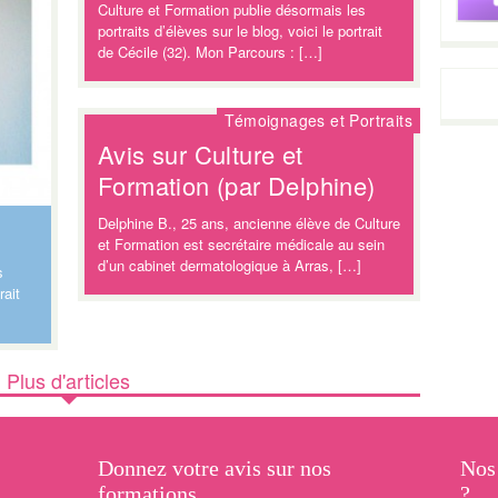
Culture et Formation publie désormais les
portraits d’élèves sur le blog, voici le portrait
de Cécile (32). Mon Parcours : […]
Témoignages et Portraits
Avis sur Culture et
Formation (par Delphine)
Delphine B., 25 ans, ancienne élève de Culture
et Formation est secrétaire médicale au sein
d’un cabinet dermatologique à Arras, […]
s
rait
Plus d'articles
Donnez votre avis sur nos
Nos 
formations
?