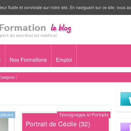
eur fluide et conviviale sur notre site. En naviguant sur ce site, vous ac
s
Nos Formations
Emploi
Catégorie
'élèves
Témoignages et Portraits
Portrait de Cécile (32)