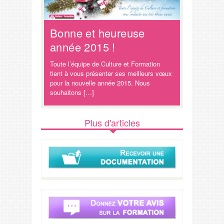
Bonne et heureuse
année 2015 !
Toute l’équipe de Culture et Formation
tient à vous présenter ses meilleurs vœux
pour la nouvelle année 2015. Nous
souhaitons […]
Plus d'articles