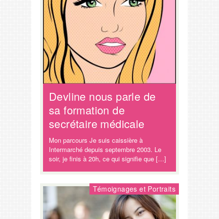
Devline nous parle de
sa formation de
secrétaire médicale
Mon parcours Je suis caissière à
Intermarché depuis septembre 2003. Le
soir, je finis à 20h, ce qui signifie que […]
Témoignages et Portraits