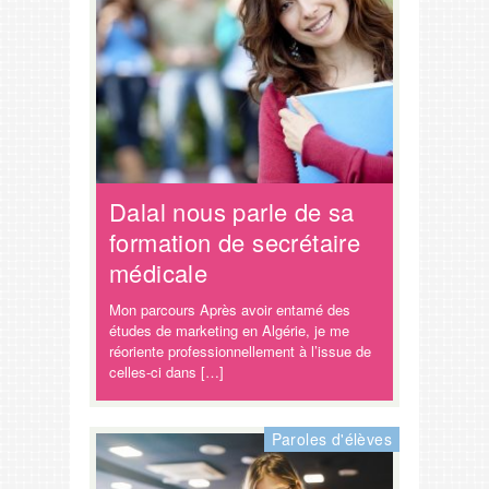
Dalal nous parle de sa
formation de secrétaire
médicale
Mon parcours Après avoir entamé des
études de marketing en Algérie, je me
réoriente professionnellement à l’issue de
celles-ci dans […]
Paroles d'élèves