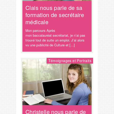
Clais nous parle de sa
formation de secrétaire
médicale
Mon parcours Après
mon baccalauréat secrétariat, je n’ai pas
trouvé tout de suite un emploi. J’ai alors
vu une publicité de Culture et […]
Témoignages et Portraits
Christelle nous parle de