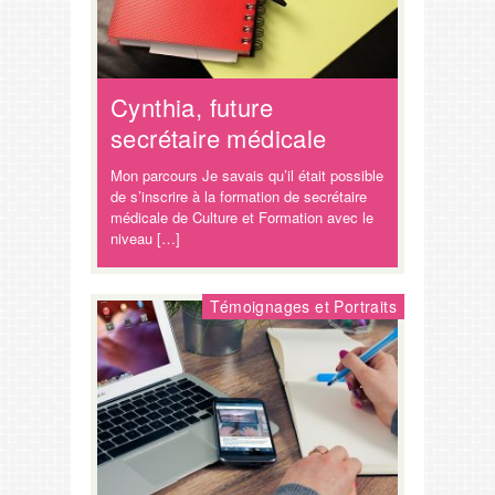
Cynthia, future
secrétaire médicale
Mon parcours Je savais qu’il était possible
de s’inscrire à la formation de secrétaire
médicale de Culture et Formation avec le
niveau […]
Témoignages et Portraits