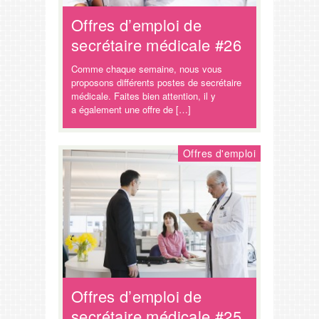
Offres d’emploi de
secrétaire médicale #26
Comme chaque semaine, nous vous
proposons différents postes de secrétaire
médicale. Faites bien attention, il y
a également une offre de […]
Offres d'emploi
Offres d’emploi de
secrétaire médicale #25