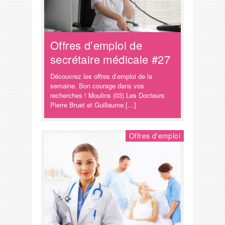
Offres d’emploi de
secrétaire médicale #27
Découvrez les offres d’emploi de la
semaine. Bon courage dans vos
recherches ! Moulins (03) Les Docteurs
Pierre Bruet et Guillaume […]
Offres d'emploi