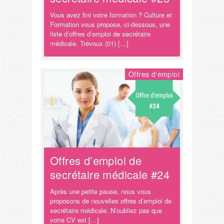
Vous avez fini votre formation ? Culture et
Formation vous propose, ci-dessous, une
liste d’offres d’emploi de secrétaire
médicale. Trévoux (01) […]
Offres d'emploi
Offres d’emploi de
secrétaire médicale #24
Après une petite pause, nous vous
proposons de nouvelles offres d’emploi de
secrétaire médicale. N’oubliez pas que
votre CV est […]