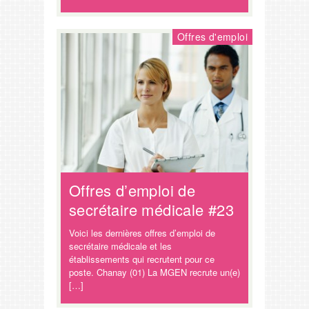
Offres d'emploi
Offres d’emploi de
secrétaire médicale #23
Voici les dernières offres d’emploi de
secrétaire médicale et les
établissements qui recrutent pour ce
poste. Chanay (01) La MGEN recrute un(e)
[…]